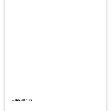
Джиу-джитсу