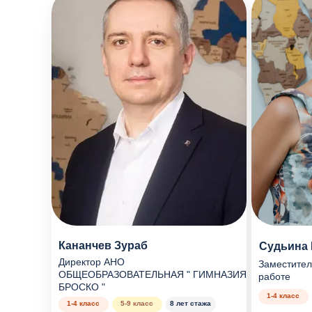
Кананчев Зураб
Судьина 
Директор АНО
Заместител
ОБЩЕОБРАЗОВАТЕЛЬНАЯ " ГИМНАЗИЯ
работе
БРОСКО "
1-4 класс
1-4 класс
5-9 класс
8 лет стажа