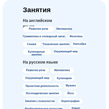
Занятия
На английском
языке
Развитие речи
Математика
Грамматика и словарный запас
Фонетика
Капоэйра
Сказки
Творческие занятия
Окружающий мир
Кулинарные
занятия
На русском языке
Развитие речи
Математика
Окружающий мир
Кулинария
Музыка
Проектная деятельность
Логопедические занятия
Йога
Занятия с психологом
Хореография
Этикет
Изобразительное искусство