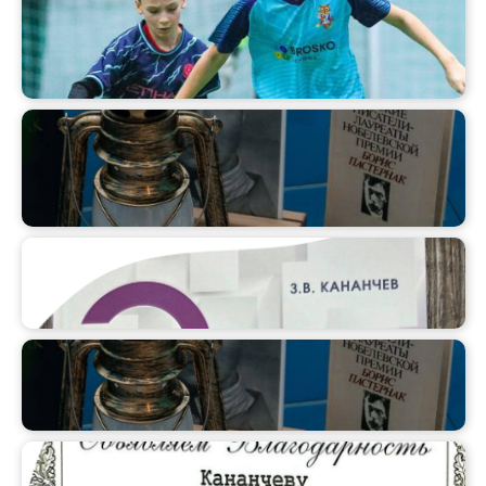
Сборная Броско - бронзовые
призеры!
VII Пастернаковские чтения
(видеотчет)
VII Пастернаковские чтения